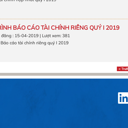
RÌNH BÁO CÁO TÀI CHÍNH RIÊNG QUÝ I 2019
 đăng : 15-04-2019 | Lượt xem: 381
h Báo cáo tài chính riêng quý I 2019
< Trướ