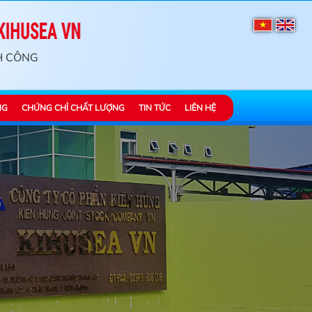
H CÔNG
NG
CHỨNG CHỈ CHẤT LƯỢNG
TIN TỨC
LIÊN HỆ