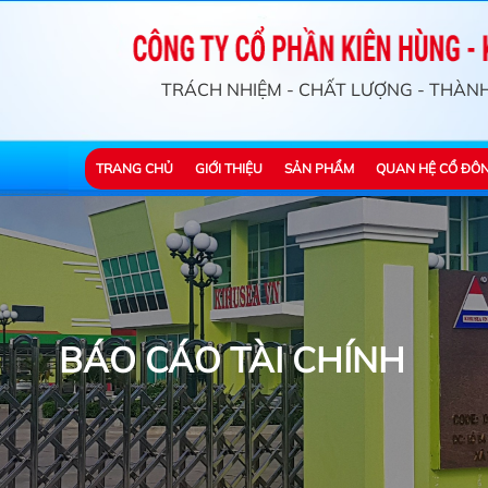
TRÁCH NHIỆM - CHẤT LƯỢNG - THÀN
TRANG CHỦ
GIỚI THIỆU
SẢN PHẨM
QUAN HỆ CỔ ĐÔ
BÁO CÁO TÀI CHÍNH