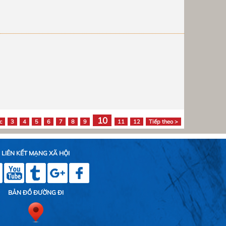
c
3
4
5
6
7
8
9
11
12
Tiếp theo >
LIÊN KẾT MẠNG XÃ HỘI
BẢN ĐỒ ĐƯỜNG ĐI