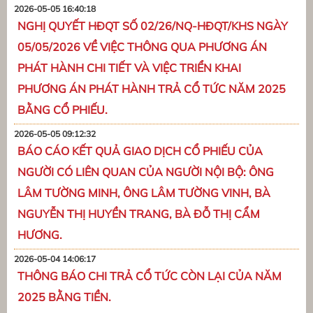
2026-05-05 16:40:18
NGHỊ QUYẾT HĐQT SỐ 02/26/NQ-HĐQT/KHS NGÀY
05/05/2026 VỀ VIỆC THÔNG QUA PHƯƠNG ÁN
PHÁT HÀNH CHI TIẾT VÀ VIỆC TRIỂN KHAI
PHƯƠNG ÁN PHÁT HÀNH TRẢ CỔ TỨC NĂM 2025
BẰNG CỔ PHIẾU.
2026-05-05 09:12:32
BÁO CÁO KẾT QUẢ GIAO DỊCH CỔ PHIẾU CỦA
NGƯỜI CÓ LIÊN QUAN CỦA NGƯỜI NỘI BỘ: ÔNG
LÂM TƯỜNG MINH, ÔNG LÂM TƯỜNG VINH, BÀ
NGUYỄN THỊ HUYỀN TRANG, BÀ ĐỖ THỊ CẨM
HƯƠNG.
2026-05-04 14:06:17
THÔNG BÁO CHI TRẢ CỔ TỨC CÒN LẠI CỦA NĂM
2025 BẰNG TIỀN.