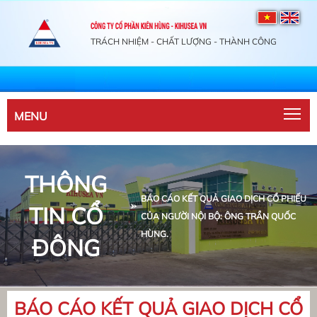
TRÁCH NHIỆM - CHẤT LƯỢNG - THÀNH CÔNG
Tog
MENU
THÔNG
BÁO CÁO KẾT QUẢ GIAO DỊCH CỔ PHIẾU
TIN CỔ
CỦA NGƯỜI NỘI BỘ: ÔNG TRẦN QUỐC
HÙNG.
ĐÔNG
BÁO CÁO KẾT QUẢ GIAO DỊCH CỔ