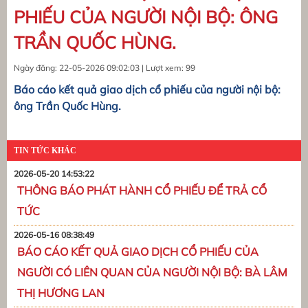
PHIẾU CỦA NGƯỜI NỘI BỘ: ÔNG
TRẦN QUỐC HÙNG.
Ngày đăng: 22-05-2026 09:02:03 | Lượt xem: 99
Báo cáo kết quả giao dịch cổ phiếu của người nội bộ:
ông Trần Quốc Hùng.
TIN TỨC KHÁC
2026-05-20 14:53:22
THÔNG BÁO PHÁT HÀNH CỔ PHIẾU ĐỂ TRẢ CỔ
TỨC
2026-05-16 08:38:49
BÁO CÁO KẾT QUẢ GIAO DỊCH CỔ PHIẾU CỦA
NGƯỜI CÓ LIÊN QUAN CỦA NGƯỜI NỘI BỘ: BÀ LÂM
THỊ HƯƠNG LAN