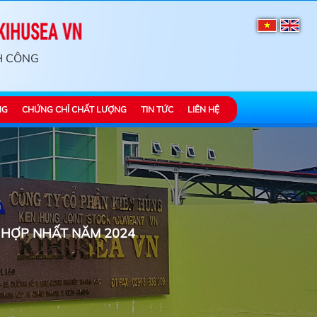
H CÔNG
NG
CHỨNG CHỈ CHẤT LƯỢNG
TIN TỨC
LIÊN HỆ
H HỢP NHẤT NĂM 2024