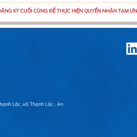
ĂNG KÝ CUỐI CÙNG ĐỂ THỰC HIỆN QUYỀN NHẬN TẠM ỨN
Thạnh Lộc, xã Thạnh Lộc , An