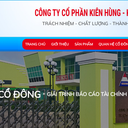
TRÁCH NHIỆM - CHẤT LƯỢNG - THÀN
TRANG CHỦ
GIỚI THIỆU
SẢN PHẨM
QUAN HỆ CỔ ĐÔ
 CỔ ĐÔNG
GIẢI TRÌNH BÁO CÁO TÀI CHÍN