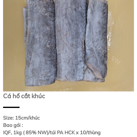
Cá hố cắt khúc
Size: 15cm/khúc
Bao gói :
IQF, 1kg ( 85% NW)/túi PA HCK x 10/thùng