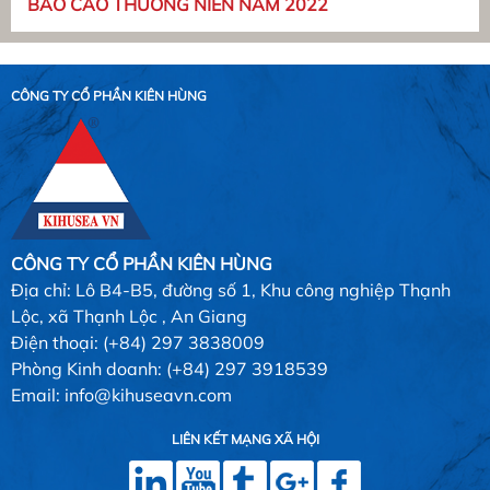
BÁO CÁO THƯỜNG NIÊN NĂM 2022
CÔNG TY CỔ PHẦN KIÊN HÙNG
CÔNG TY CỔ PHẦN KIÊN HÙNG
Địa chỉ: Lô B4-B5, đường số 1, Khu công nghiệp Thạnh
Lộc, xã Thạnh Lộc , An Giang
Điện thoại: (+84) 297 3838009
Phòng Kinh doanh: (+84) 297 3918539
Email: info@kihuseavn.com
LIÊN KẾT MẠNG XÃ HỘI