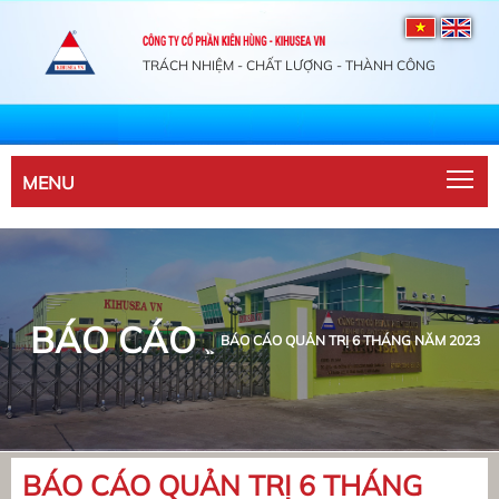
TRÁCH NHIỆM - CHẤT LƯỢNG - THÀNH CÔNG
Tog
MENU
BÁO CÁO
BÁO CÁO QUẢN TRỊ 6 THÁNG NĂM 2023
BÁO CÁO QUẢN TRỊ 6 THÁNG